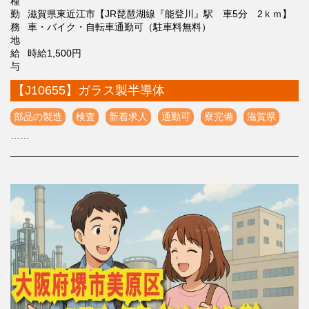
種
勤
滋賀県東近江市【JR琵琶湖線『能登川』駅 車5分 2ｋｍ】
務
車・バイク・自転車通勤可（駐車料無料）
地
給
時給1,500円
与
【J10655】ガラス製半導体
部品の製造
検査
新着求人
通勤可
寮完備
滋賀県
……