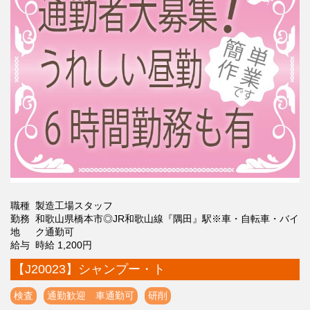
職種
製造工場スタッフ
勤務
和歌山県橋本市◎JR和歌山線『隅田』駅※車・自転車・バイ
地
ク通勤可
給与
時給 1,200円
【J20023】シャンプー・ト
検査
通勤歓迎 車通勤可
研削