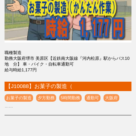
職種
製造
勤務
大阪府堺市 美原区【近鉄南大阪線『河内松原』駅からバス10
地
分】 車・バイク・自転車通勤可
給与
時給1,177円
【J10088】お菓子の製造（
お菓子の製造
夕方勤務
5時間勤務
通勤可
大阪府
……