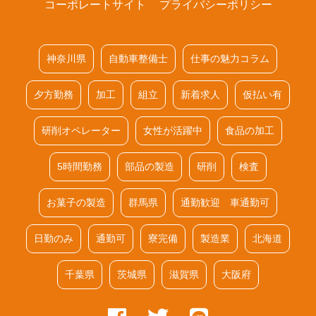
コーポレートサイト
プライバシーポリシー
神奈川県
自動車整備士
仕事の魅力コラム
夕方勤務
加工
組立
新着求人
仮払い有
研削オペレーター
女性が活躍中
食品の加工
5時間勤務
部品の製造
研削
検査
お菓子の製造
群馬県
通勤歓迎 車通勤可
日勤のみ
通勤可
寮完備
製造業
北海道
千葉県
茨城県
滋賀県
大阪府