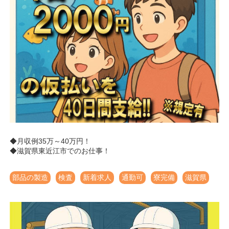
◆月収例35万～40万円！
◆滋賀県東近江市でのお仕事！
部品の製造
検査
新着求人
通勤可
寮完備
滋賀県