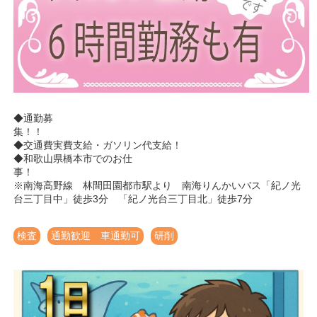
◆通勤募
集
◆交通費実費支給・ガソリン代支給！
◆和歌山県橋本市でのお仕
※南海高野線 林間田園都市駅より 南海りんかいバス「紀ノ光
台三丁目中」徒歩3分 「紀ノ光台三丁目北」徒歩7分
検査
通勤歓迎 車通勤可
研削