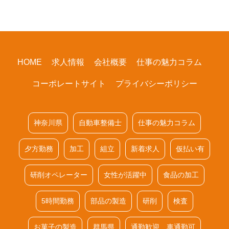
HOME
求人情報
会社概要
仕事の魅力コラム
コーポレートサイト
プライバシーポリシー
神奈川県
自動車整備士
仕事の魅力コラム
夕方勤務
加工
組立
新着求人
仮払い有
研削オペレーター
女性が活躍中
食品の加工
5時間勤務
部品の製造
研削
検査
お菓子の製造
群馬県
通勤歓迎 車通勤可