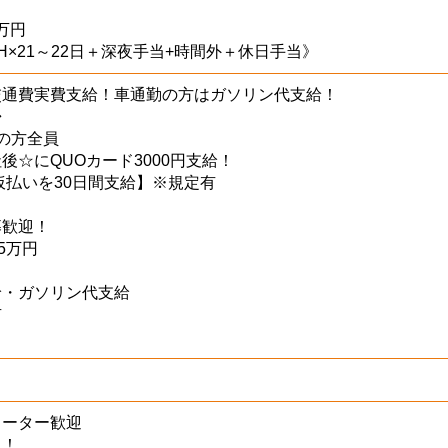
5万円
×8H×21～22日＋深夜手当+時間外＋休日手当》
交通費実費支給！車通勤の方はガソリン代支給！
◆
の方全員
後☆にQUOカード3000円支給！
の仮払いを30日間支給】※規定有
募歓迎！
5万円
給・ガソリン代支給
有
リーター歓迎
迎！