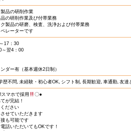
ク製品の研削作業
製品の研削作業及び付帯業務
ック製品の研磨、検査、洗浄および付帯業務
オペレーターです
～17：30
0～翌4：00
ンダー有（基本週休2日制）
学歴不問, 未経験・初心者OK, シフト制, 長期歓迎, 車通勤, 友
!!スマホで採用
〇●
べてが完結！
募ください
絡させていただきます
面接も可能です
電話いただいてもOKです！