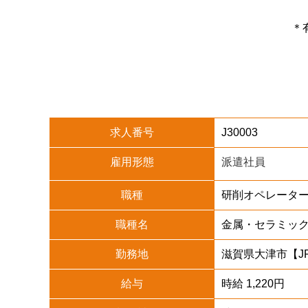
＊
求人番号
J30003
雇用形態
派遣社員
職種
研削オペレータ
職種名
金属・セラミッ
勤務地
滋賀県大津市【J
給与
時給 1,220円