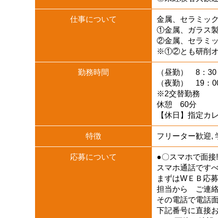
仕事について
金属、セラミッ
①金属、ガラス
②金属、セラミ
※①②とも研削
勤務時間
（昼勤） 8：30
（夜勤） 19：0
※2交替勤務
休憩 60分
【休日】指定カレ
特徴
フリーター歓迎, 
応募について
●〇スマホで面接
スマホ通話です
まずはWＥＢ応
担当から ご連
その電話で電話
下記番号に直接お