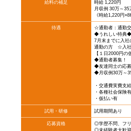
給料の補足
時給 1,220円
月収例 30万～3
《時給1,220円
待遇
☆通勤者：通勤
◆うれしい特典
7月末までに入社
通勤の方 ☆入社
【１日2000円
◆通勤者募集！
◆友達同士の応
◆月収例30万～3
・交通費実費支
・各種社会保険
・仮払い有
試用・研修
試用期間あり
応募資格
◎学歴不問、フ
◎未経験者大歓