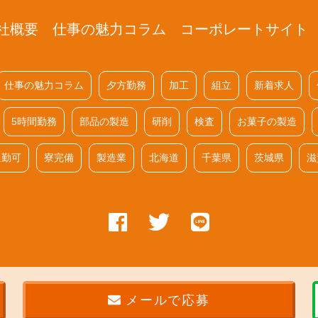
社概要
仕事の魅力コラム
コーポレートサイト
仕事の魅力コラム
夕方勤務
加工
組立
新着求人
5時間勤務
部品の製造
研削
検査
お菓子の製造
通勤可
寮完備
製造業
北海道
千葉県
茨城県
滋
© 2006 SHINNIHON Co.Ltd all right reserved
メールで応募