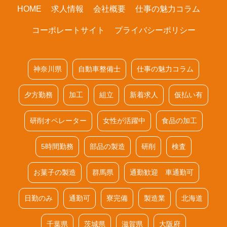
HOME
求人情報
会社概要
仕事の魅力コラム
コーポレートサイト
プライバシーポリシー
神奈川県
自動車整備士
仕事の魅力コラム
夕方勤務
加工
組立
新着求人
仮払い有
研削オペレーター
女性が活躍中
食品の加工
5時間勤務
部品の製造
研削
検査
お菓子の製造
群馬県
通勤歓迎 車通勤可
日勤のみ
通勤可
寮完備
製造業
北海道
千葉県
茨城県
滋賀県
大阪府